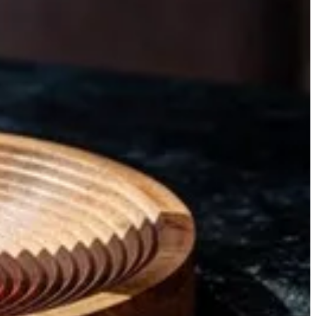
سانديز
عصير البرتقال و التوت البري مع شراب الخوخ والسبرايت.
29 ر.ق
تعليمات خاصة