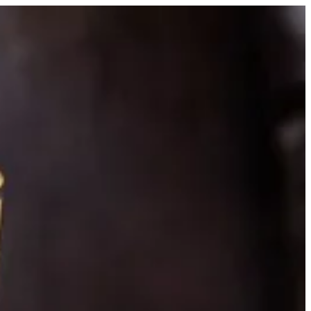
سانديز | ترباني قطر
EN
تسجيل ال
EN