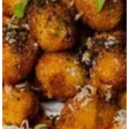
أوليفيو
زيتون محشو مقلي مقدم مع اللبنة والزعتر والبارميزان وزيت الفلفل الحار.
45 ر.ق
تعليمات خاصة